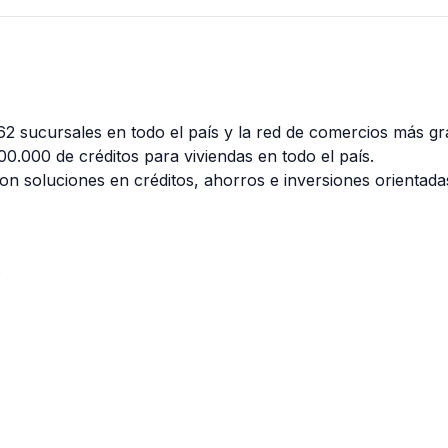
 sucursales en todo el país y la red de comercios más gra
0.000 de créditos para viviendas en todo el país.
n soluciones en créditos, ahorros e inversiones orientadas
RECIBÍ NUESTRO
NEWSLETTER!
No te pierdas las últimas novedades sobre empresas y
e
productos de arquitectura y diseño.
Suscribite