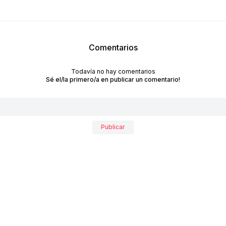
Comentarios
Todavía no hay comentarios
Sé el/la primero/a en publicar un comentario!
RECIBÍ NUESTRO
Publicar
NEWSLETTER!
No te pierdas las últimas novedades sobre empresas y
productos de arquitectura y diseño.
Suscribite