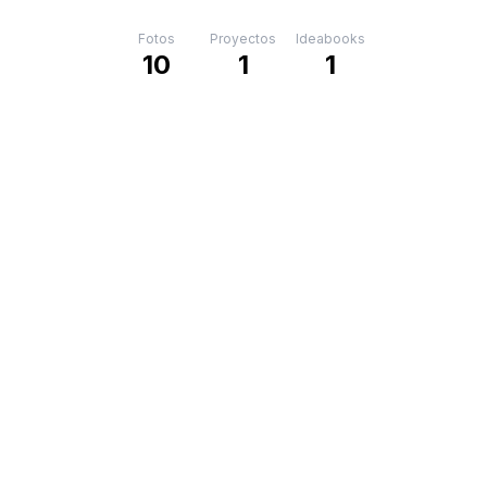
Fotos
Proyectos
Ideabooks
10
1
1