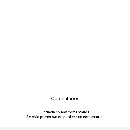
RECIBÍ NUESTRO
NEWSLETTER!
No te pierdas las últimas novedades sobre empresas y
productos de arquitectura y diseño.
Comentarios
Suscribite
Todavía no hay comentarios
Sé el/la primero/a en publicar un comentario!