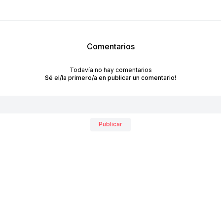
Comentarios
Todavía no hay comentarios
Sé el/la primero/a en publicar un comentario!
RECIBÍ NUESTRO
NEWSLETTER!
Publicar
No te pierdas las últimas novedades sobre empresas y
productos de arquitectura y diseño.
Suscribite