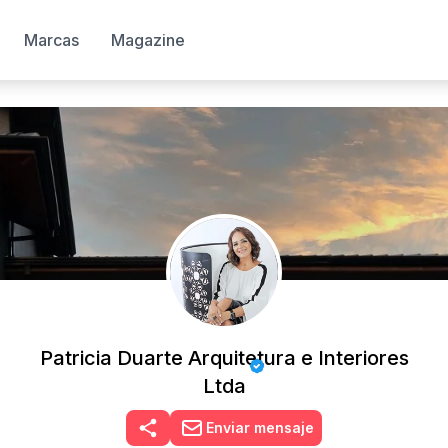
Marcas
Magazine
Patricia Duarte Arquitetura e Interiores
Ltda
Enviar mensaje
tá verificada, Obtené el tilde azul y