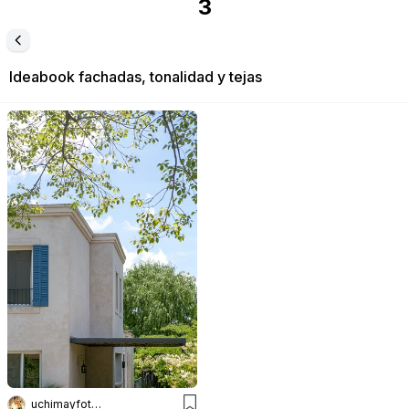
3
Ideabook
fachadas, tonalidad y tejas
uchimayfotos