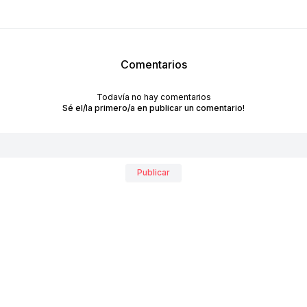
Comentarios
Todavía no hay comentarios
Sé el/la primero/a en publicar un comentario!
RECIBÍ NUESTRO
NEWSLETTER!
Publicar
No te pierdas las últimas novedades sobre empresas y
productos de arquitectura y diseño.
Suscribite