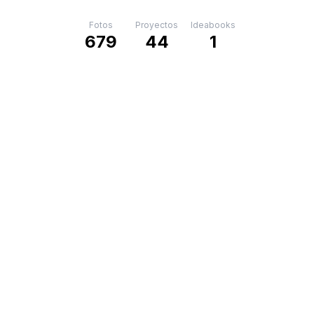
Fotos
Proyectos
Ideabooks
679
44
1