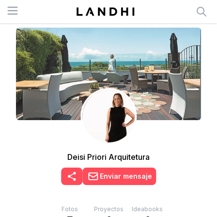
Open menu
Deisi Priori Arquitetura
Enviar mensaje
Fotos
Proyectos
Ideabooks