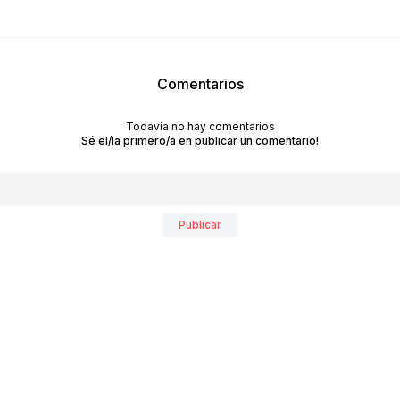
Comentarios
Todavía no hay comentarios
Sé el/la primero/a en publicar un comentario!
RECIBÍ NUESTRO
NEWSLETTER!
Publicar
No te pierdas las últimas novedades sobre empresas y
productos de arquitectura y diseño.
Suscribite