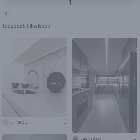
1
Ideabook
Like book
JT ARQUITECTURA
Judith Babour