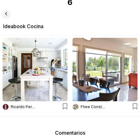
6
Ideabook
Cocina
Ricardo Pereyra Iraola
Fhee Construcciones
Comentarios