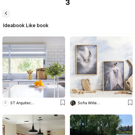
3
Ideabook
Like book
ST Arquitectas
Sofia Willemoës