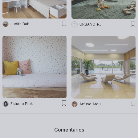
Judith Babour
URBANO estudio
Estudio Plok
Arfuso Arquitectos
Comentarios