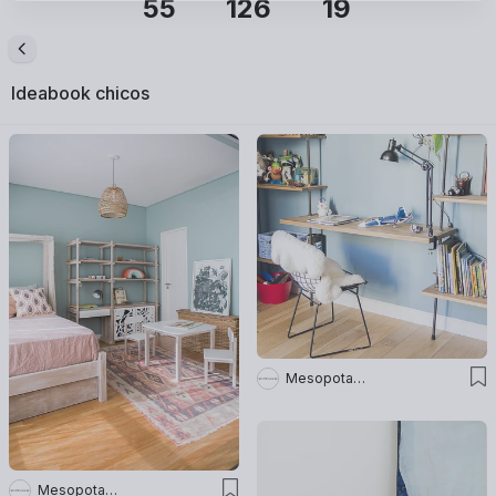
55
126
19
Ideabook
chicos
Mesopotamia Ba
Mesopotamia Ba