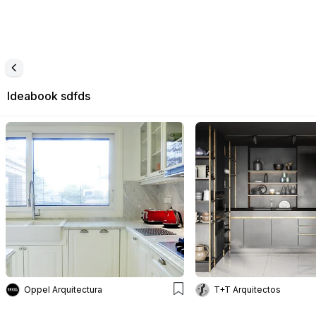
Ideabook
sdfds
Oppel Arquitectura
T+T Arquitectos