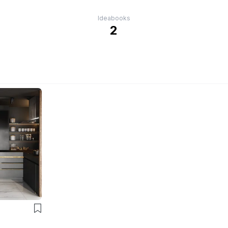
Ideabooks
2