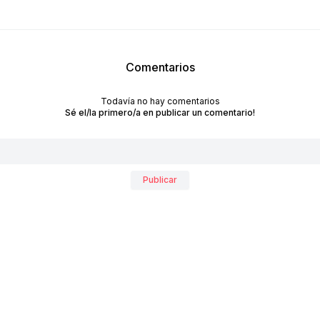
Comentarios
Todavía no hay comentarios
Sé el/la primero/a en publicar un comentario!
RECIBÍ NUESTRO
NEWSLETTER!
Publicar
No te pierdas las últimas novedades sobre empresas y
productos de arquitectura y diseño.
Suscribite