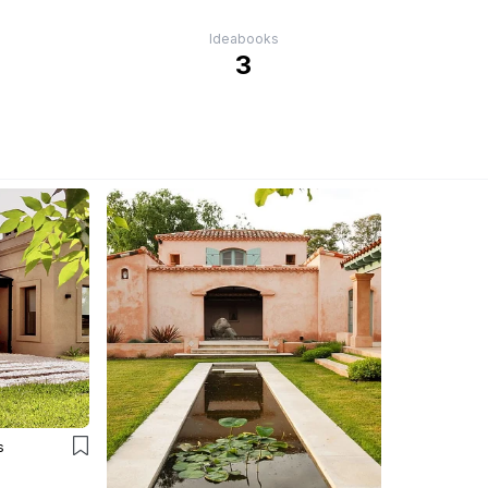
Ideabooks
3
s