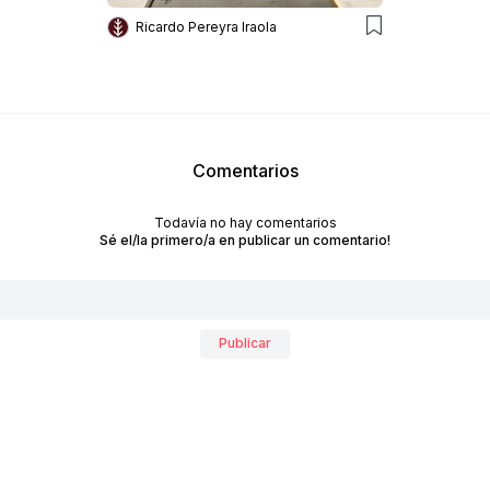
Ricardo Pereyra Iraola
Comentarios
Todavía no hay comentarios
RECIBÍ NUESTRO
Sé el/la primero/a en publicar un comentario!
NEWSLETTER!
No te pierdas las últimas novedades sobre empresas y
productos de arquitectura y diseño.
Publicar
Suscribite