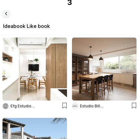
3
Ideabook
Like book
Efg Estudio Filcman Gurfinkiel
Estudio Billoch