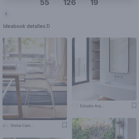
55
126
19
Ideabook
detalles D
Estudio Arq. María Sioli
Gloria Campos