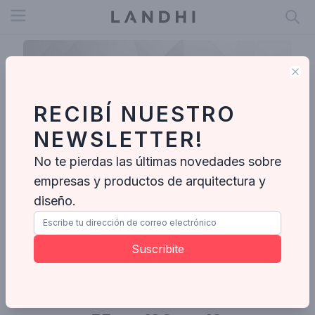
Open menu
Clo
RECIBÍ NUESTRO
NEWSLETTER!
No te pierdas las últimas novedades sobre
empresas y productos de arquitectura y
diseño.
Pia Lang
Suscribite
Ideabooks
Notas
Videos