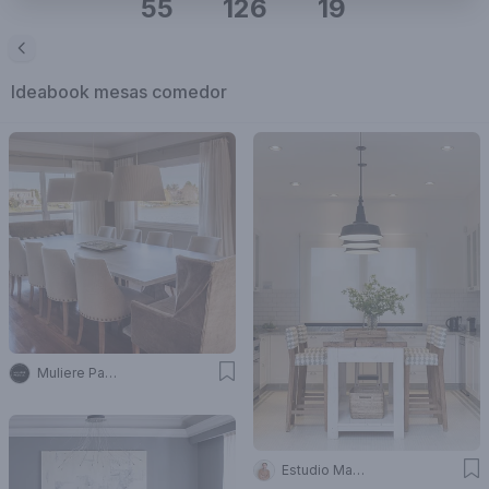
55
126
19
Ideabook
mesas comedor
Muliere Padilla
Estudio Magrane