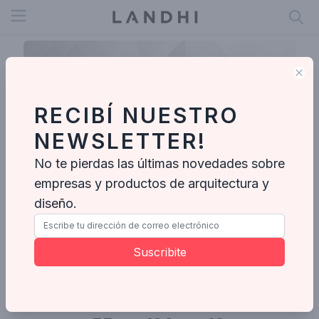
Open menu
Clo
RECIBÍ NUESTRO
NEWSLETTER!
No te pierdas las últimas novedades sobre
empresas y productos de arquitectura y
diseño.
Pia Lang
Suscribite
Ideabooks
Notas
Videos