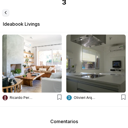
3
Ideabook
Livings
Ricardo Pereyra Iraola
Olivieri Arquitectura
Comentarios