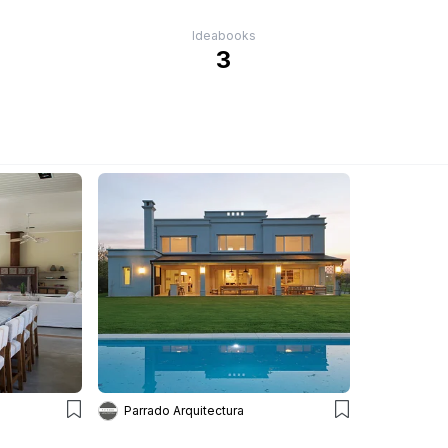
Ideabooks
3
Parrado Arquitectura