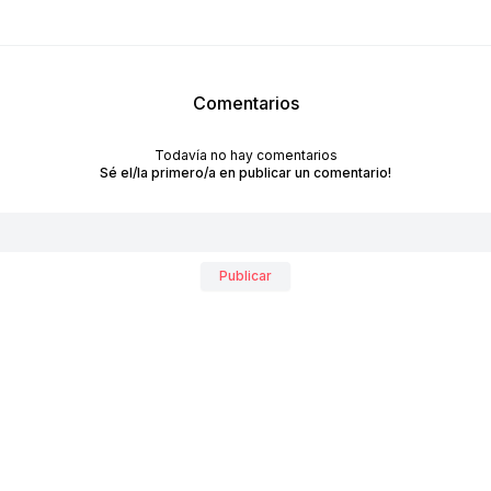
Comentarios
Todavía no hay comentarios
Sé el/la primero/a en publicar un comentario!
RECIBÍ NUESTRO
NEWSLETTER!
Publicar
No te pierdas las últimas novedades sobre empresas y
productos de arquitectura y diseño.
Suscribite