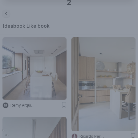
2
Ideabook
Like book
Remy Arquitectos
Ricardo Pereyra Iraola