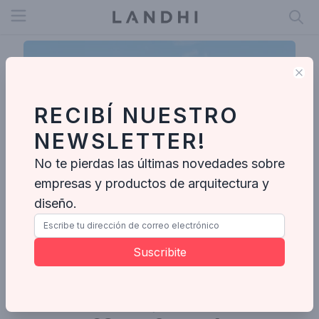
Open menu
Clo
RECIBÍ NUESTRO
NEWSLETTER!
No te pierdas las últimas novedades sobre
empresas y productos de arquitectura y
diseño.
Escalante Vela Arquitectos
Suscribite
Enviar mensaje
Fotos
Proyectos
Ideabooks