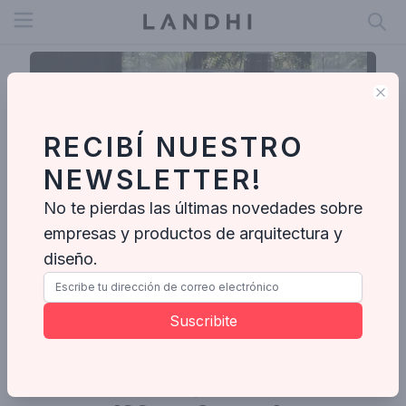
Open menu
Clo
RECIBÍ NUESTRO
NEWSLETTER!
No te pierdas las últimas novedades sobre
empresas y productos de arquitectura y
diseño.
DUM ESTUDIO
Suscribite
Enviar mensaje
Fotos
Proyectos
Ideabooks