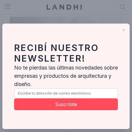
Open menu
Clo
RECIBÍ NUESTRO
NEWSLETTER!
No te pierdas las últimas novedades sobre
empresas y productos de arquitectura y
diseño.
Delta Arquitectura & Intsmo.
Suscribite
Enviar mensaje
Ideabooks