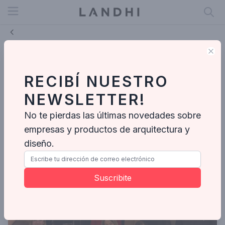
Open menu
Clo
Arqui Fest: El arte del diseño y la
arquitectura se celebraron en Cést
RECIBÍ NUESTRO
MOI DECO junto a Durlock y Cedral
NEWSLETTER!
LANDHI
No te pierdas las últimas novedades sobre
Jul 6, 2026
empresas y productos de arquitectura y
diseño.
Suscribite