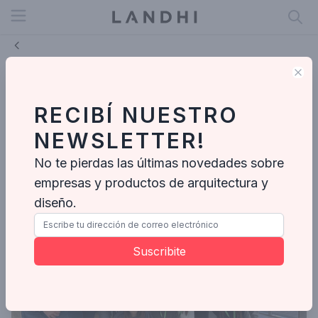
Open menu
Clo
Innovación y Procesos: N4
Arquitectura visitó la planta de
RECIBÍ NUESTRO
Cerámica Cañuelas
NEWSLETTER!
LANDHI
No te pierdas las últimas novedades sobre
Abr 28, 2026
empresas y productos de arquitectura y
diseño.
Suscribite