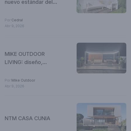
nuevo estándar del
Siding Pre Pintado de
Cedral
Por
Cedral
Abr 9, 2026
MIKE OUTDOOR
LIVING: diseño,
innovación y tendencia
en las grandes expos
Por
Mike Outdoor
del momento
Abr 9, 2026
NTM CASA CUNIA