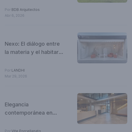
Por
BDB Arquitectos
Abr 6, 2026
Nexo: El diálogo entre
la materia y el habitar
contemporáneo
Por
LANDHI
Mar 29, 2026
Elegancia
contemporánea en
Antico Light Grey
Por
Vite Porcellanato