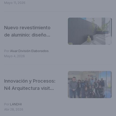
Expo Construir 2026
Mayo 11, 2026
Nuevo revestimiento
de aluminio: diseño
continuo, versatilidad y
máxima durabilidad
Por
Aluar División Elaborados
Mayo 4, 2026
Innovación y Procesos:
N4 Arquitectura visitó
la planta de Cerámica
Cañuelas
Por
LANDHI
Abr 28, 2026