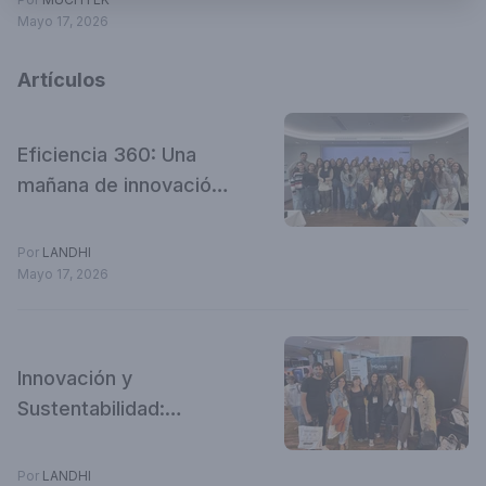
Mayo 17, 2026
Artículos
Eficiencia 360: Una
mañana de innovación
técnica en Torre
Catalinas
Por
LANDHI
Mayo 17, 2026
Innovación y
Sustentabilidad:
Crónica de la Muchtek
VIP Experience en
Por
LANDHI