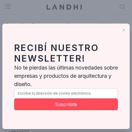
Open menu
Ecodiseño en arquitectura: del
Clo
residuo al recurso
RECIBÍ NUESTRO
NEWSLETTER!
No te pierdas las últimas novedades sobre
empresas y productos de arquitectura y
diseño.
Suscribite
Por
MUCHTEK