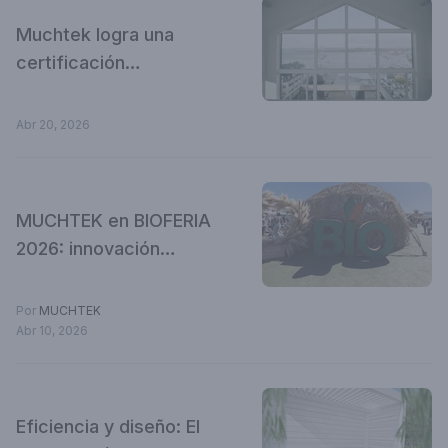
Muchtek logra una
certificación
medioambiental
internacional, un paso
Abr 20, 2026
clave para su plan de
expansión
MUCHTEK en BIOFERIA
2026: innovación
sustentable aplicada a
la arquitectura modular
Por
MUCHTEK
Abr 10, 2026
Eficiencia y diseño: El