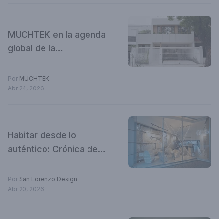
MUCHTEK en la agenda
global de la
arquitectura eficiente:
representación
Por
MUCHTEK
argentina en
Abr 24, 2026
congresos europeos
PassivHaus
Habitar desde lo
auténtico: Crónica de
un encuentro creativo
en San Lorenzo Design
Por
San Lorenzo Design
Abr 20, 2026