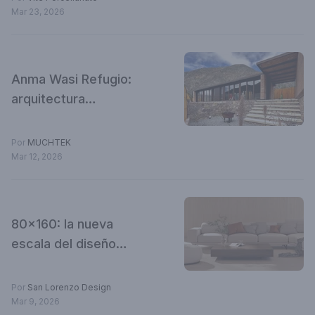
Mar 23, 2026
Anma Wasi Refugio:
arquitectura
contemporánea en
diálogo con el paisaje
Por
MUCHTEK
jujeño
Mar 12, 2026
80x160: la nueva
escala del diseño
argentino
Por
San Lorenzo Design
Mar 9, 2026