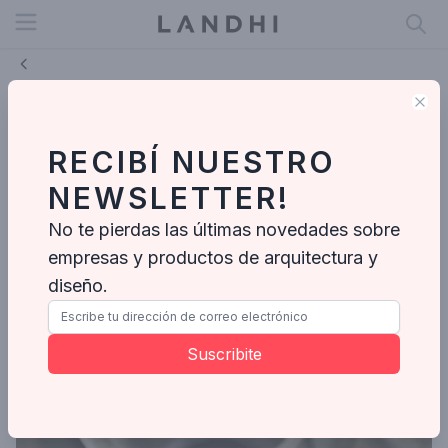
Open menu
Clo
Protex: Innovación Continua para
Soluciones de Impermeabilización
RECIBÍ NUESTRO
CASA1-TROMEN
NEWSLETTER!
Nov 15, 2024
No te pierdas las últimas novedades sobre
empresas y productos de arquitectura y
diseño.
Suscribite