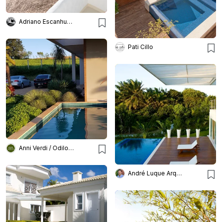
Adriano Escanhuela
Pati Cillo
Anni Verdi / Odilon Claro
André Luque Arquitetura