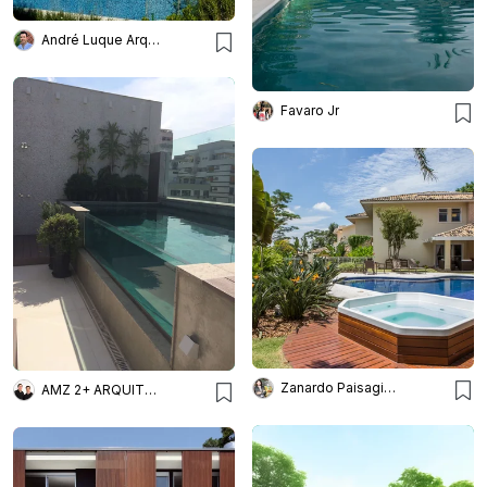
André Luque Arquitetura
Favaro Jr
Zanardo Paisagismo
AMZ 2+ ARQUITETURA