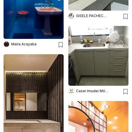
GISELE PACHECO ARQUITETURA E INTERIORES
Maíra Acayaba
Casei Imudei Móveis Planejados