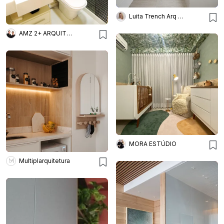
Luita Trench Arq & Interiores
AMZ 2+ ARQUITETURA
MORA ESTÚDIO
Multiplarquitetura