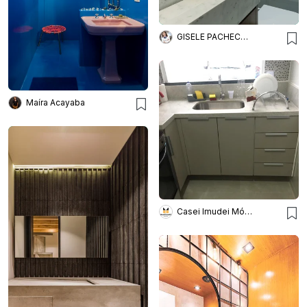
GISELE PACHECO ARQUITETURA E INTERIORES
Maíra Acayaba
Casei Imudei Móveis Planejados