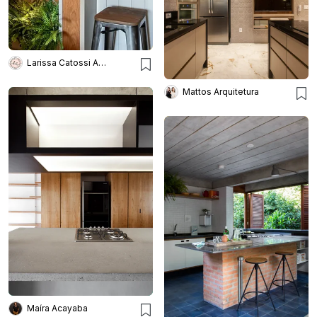
Larissa Catossi Arquiteta
Mattos Arquitetura
Maíra Acayaba