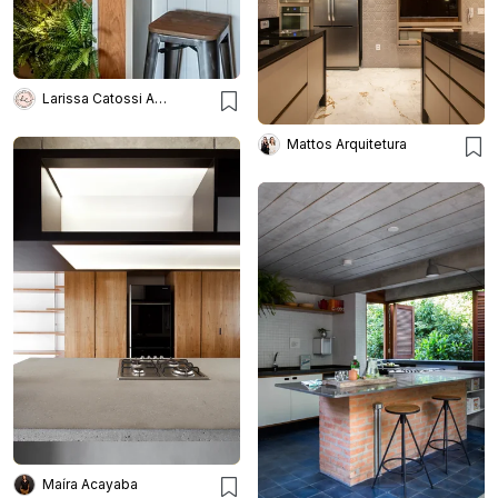
Larissa Catossi Arquiteta
Mattos Arquitetura
Maíra Acayaba