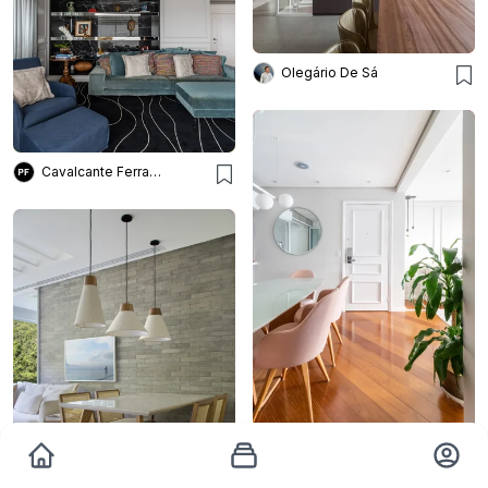
Olegário De Sá
Cavalcante Ferraz Arquitetura + Design
STUDIO19 ARQUITETURA E DESIGN