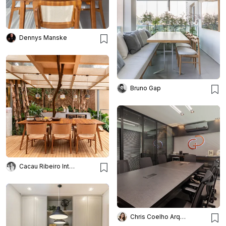
Dennys Manske
Bruno Gap
Cacau Ribeiro Interiores
Chris Coelho Arquitetura