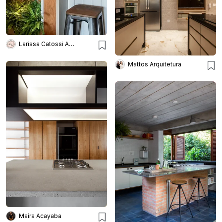
Larissa Catossi Arquiteta
Mattos Arquitetura
Maíra Acayaba