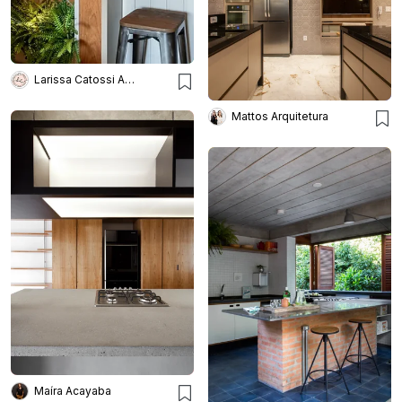
Larissa Catossi Arquiteta
Mattos Arquitetura
Maíra Acayaba