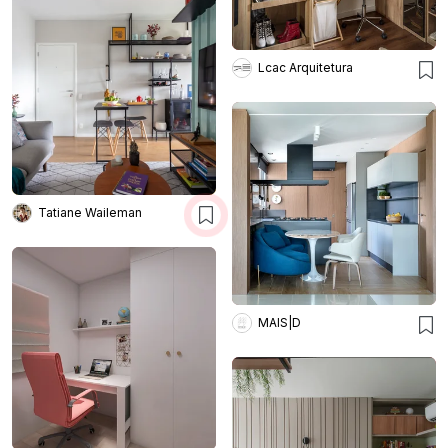
Lcac Arquitetura
Tatiane Waileman
MAIS|D