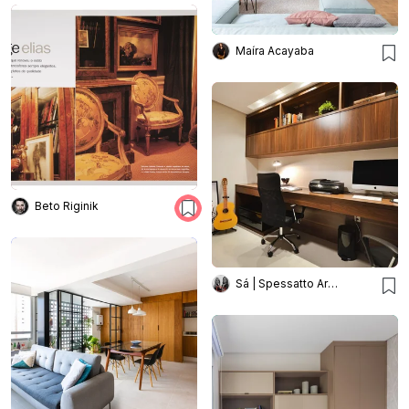
Maíra Acayaba
Beto Riginik
Sá | Spessatto Arquitetura