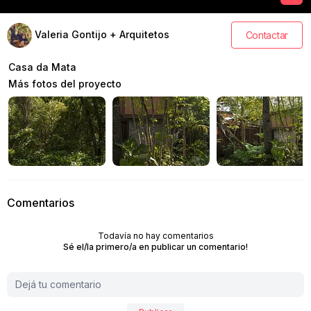
Valeria Gontijo + Arquitetos
Contactar
Casa da Mata
Más fotos del proyecto
Comentarios
Todavía no hay comentarios
Sé el/la primero/a en publicar un comentario!