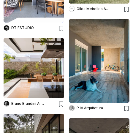
Gilda Meirelles Arquitetura
DT ESTUDIO
Bruno Brandini Arquitetura
PJV Arquitetura