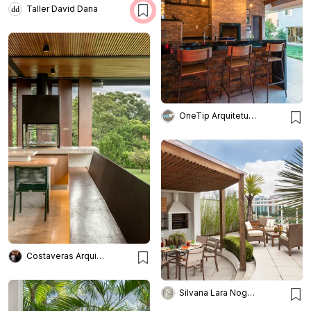
Taller David Dana
OneTip Arquitetura e Engenharia
Costaveras Arquitetos
Silvana Lara Nogueira