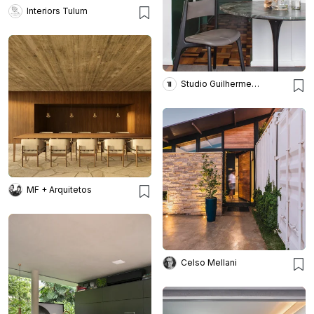
Interiors Tulum
Studio Guilherme Garcia
MF + Arquitetos
Celso Mellani