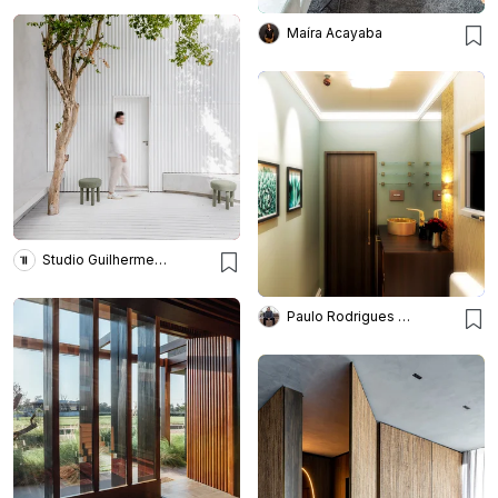
Maíra Acayaba
Studio Guilherme Garcia
Paulo Rodrigues | Pê High Decô