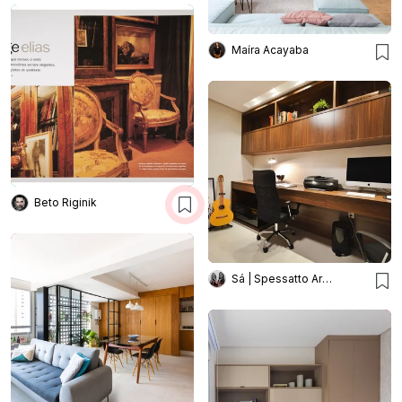
Maíra Acayaba
Beto Riginik
Sá | Spessatto Arquitetura