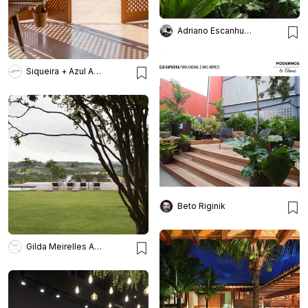
Adriano Escanhuela
Siqueira + Azul Arquitetura
Beto Riginik
Gilda Meirelles Arquitetura