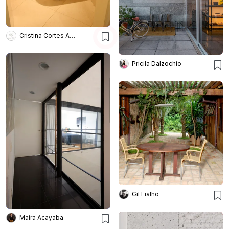
Cristina Cortes Arquitetura
Pricila Dalzochio
Gil Fialho
Maíra Acayaba