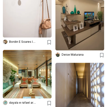
Bordin E Soares Interiores
Deise Maturana
dayala e rafael arquitetos associados