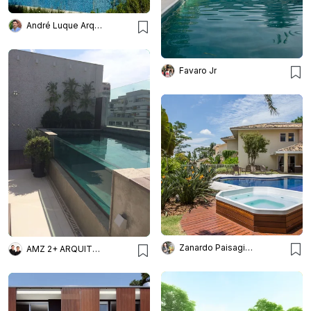
André Luque Arquitetura
Favaro Jr
Zanardo Paisagismo
AMZ 2+ ARQUITETURA