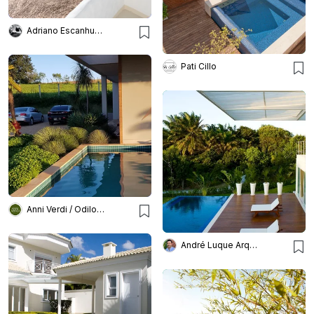
Adriano Escanhuela
Pati Cillo
Anni Verdi / Odilon Claro
André Luque Arquitetura